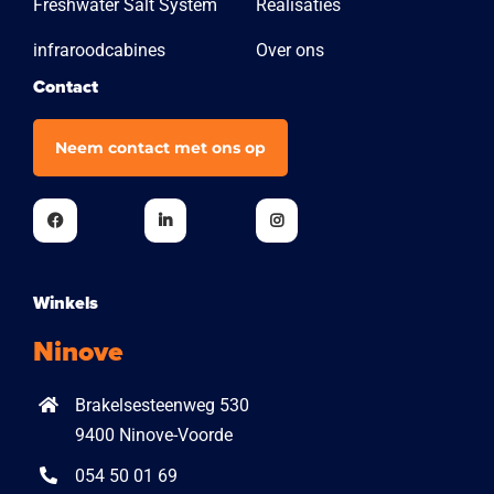
Freshwater Salt System
Realisaties
infraroodcabines
Over ons
Contact
Neem contact met ons op
Winkels
Ninove
Brakelsesteenweg 530
9400 Ninove-Voorde
054 50 01 69