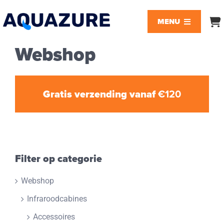
Ga
naar
MENU
inhoud
Webshop
Zwembaden
Jacuzzi’s
Gratis verzending vanaf
€120
Infraroodcabines
Realisaties
Filter op categorie
Webshop
Blog
Infraroodcabines
FAQ
Accessoires