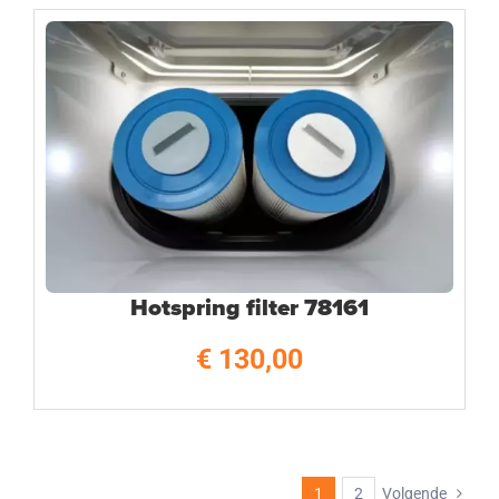
Hotspring filter 78161
€
130,00
1
2
Volgende