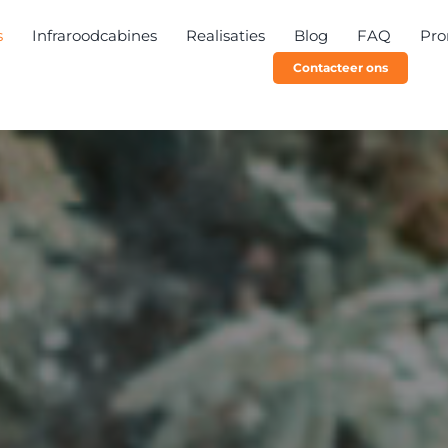
s
Infraroodcabines
Realisaties
Blog
FAQ
Pro
Contacteer ons