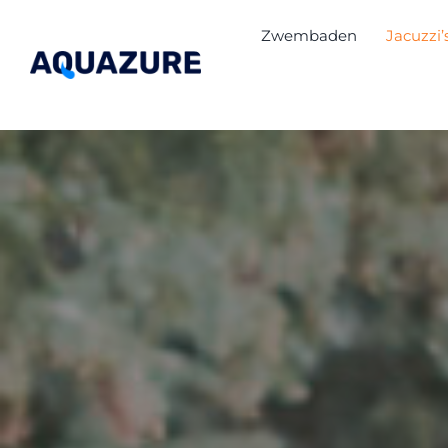
Ga
Zwembaden
Jacuzzi’
naar
inhoud