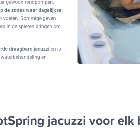
water gewoon rondpompen.
op de zones waar dagelijkse
n en voeten. Sommige geven
iep in de spieren dringen om
erde draagbare jacuzzi
en is
, waterbehandeling en
tSpring jacuzzi voor elk