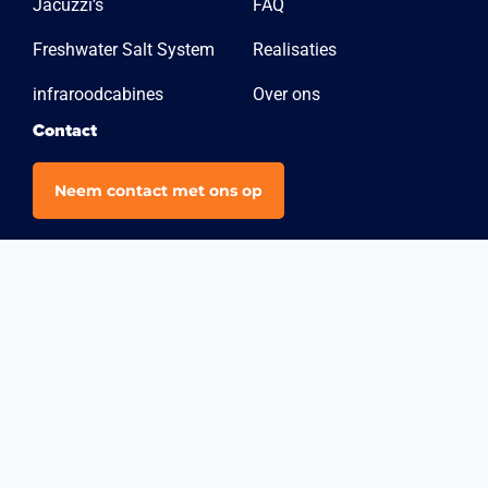
Jacuzzi’s
FAQ
Freshwater Salt System
Realisaties
infraroodcabines
Over ons
Contact
Neem contact met ons op
Winkels
Ninove
Brakelsesteenweg 530
9400 Ninove-Voorde