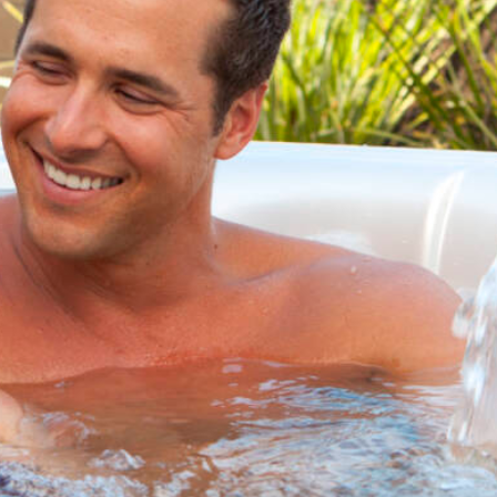
Promoties
Webshop
Brochure
Vraag offerte
Contacteer ons