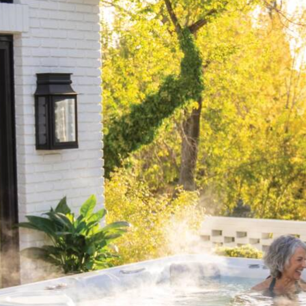
Promoties
Webshop
Brochure
Vraag offerte
Contacteer ons