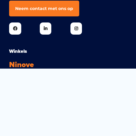
Neem contact met ons op
Winkels
Ninove
Brakelsesteenweg 530
9400 Ninove-Voorde
054 50 01 69
info@aquazure.be
Openingsuren