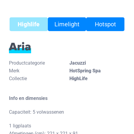
Highlife
Limelight
Hotspot
Aria
Productcategorie
Jacuzzi
Merk
HotSpring Spa
Collectie
HighLife
Info en dimensies
Capaciteit: 5 volwassenen
1 ligplaats
Afmetingen (cm): 221 x 221 x 91