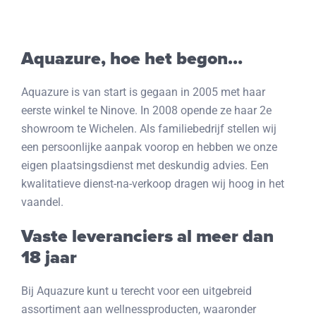
Promoties
Aquazure, hoe het begon…
Webshop
Aquazure is van start is gegaan in 2005 met haar
eerste winkel te Ninove. In 2008 opende ze haar 2
e
Brochure
showroom te Wichelen. Als familiebedrijf stellen wij
een persoonlijke aanpak voorop en hebben we onze
eigen plaatsingsdienst met deskundig advies. Een
Vraag offerte
kwalitatieve dienst-na-verkoop dragen wij hoog in het
vaandel.
Contacteer ons
Vaste leveranciers al meer dan
18 jaar
Bij Aquazure kunt u terecht voor een uitgebreid
assortiment aan wellnessproducten, waaronder