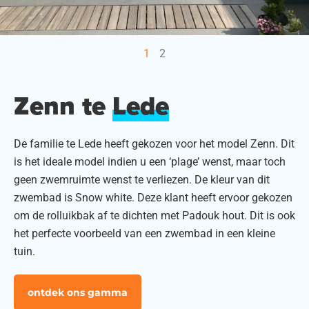
Promoties
1
2
Webshop
Zenn te
Lede
Brochure
De familie te Lede heeft gekozen voor het model Zenn.
Dit
is het ideale model indien u een ‘plage’ wenst, maar toch
Vraag offerte
geen zwemruimte wenst te verliezen.
De kleur van dit
zwembad is Snow white. Deze klant heeft ervoor gekozen
Contacteer ons
om de rolluikbak af te dichten met Padouk hout. Dit is ook
het perfecte voorbeeld van een zwembad in een kleine
tuin.
ontdek ons gamma