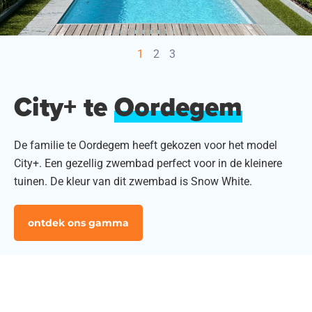
Promoties
1
2
3
Webshop
City+ te
Oordegem
Brochure
De familie te Oordegem heeft gekozen voor het model
City+. Een gezellig zwembad perfect voor in de kleinere
Vraag offerte
tuinen. De kleur van dit zwembad is Snow White.
Contacteer ons
ontdek ons gamma