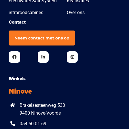
Freshwater Salt System
Realisaties
infraroodcabines
Over ons
Contact
Neem contact met ons op
Winkels
Ninove
Brakelsesteenweg 530
9400 Ninove-Voorde
054 50 01 69