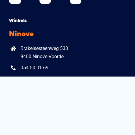
Winkels
Ninove
Brakelsesteenweg 530
9400 Ninove-Voorde
054 50 01 69
info@aquazure.be
Openingsuren
Ma, Di, Do, Vr, en Za:
van 10u-12u en van 13.30u-18u