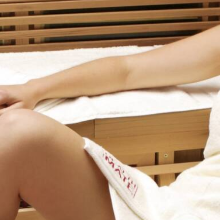
Promoties
Webshop
Brochure
Vraag offerte
Contacteer ons