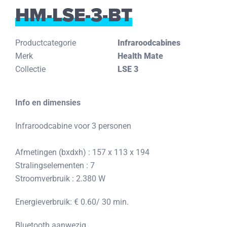
HM-LSE-3-BT
Productcategorie
Infraroodcabines
Merk
Health Mate
Collectie
LSE 3
Info en dimensies
Infraroodcabine voor 3 personen
Afmetingen (bxdxh) : 157 x 113 x 194
Stralingselementen : 7
Stroomverbruik : 2.380 W
Energieverbruik:
€
0.60/ 30 min.
Bluetooth aanwezig.