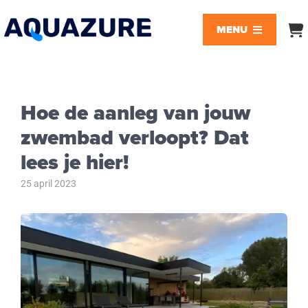
Ga
naar
MENU
inhoud
Zwembaden
Hoe de aanleg van jouw
Jacuzzi’s
zwembad verloopt? Dat
lees je hier!
Infraroodcabines
25 april 2023
Realisaties
Blog
FAQ