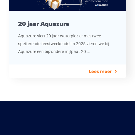
20 jaar Aquazure
Aquazure viert 20 jaar waterplezier met twee
spetterende feestweekends! In 2025 vieren we bij
Aquazure een bijzondere mijlpaal: 20 ...
Lees meer