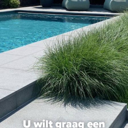
Promoties
Webshop
Brochure
Vraag offerte
Contacteer ons
U wilt graag een