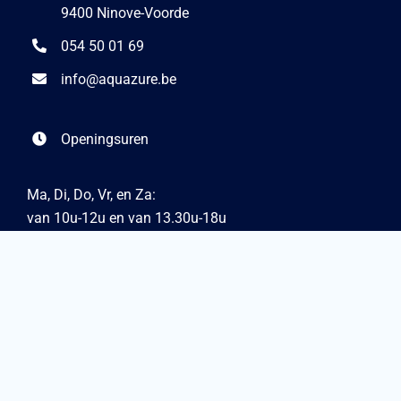
9400 Ninove-Voorde
054 50 01 69
info@aquazure.be
Openingsuren
Ma, Di, Do, Vr, en Za:
van 10u-12u en van 13.30u-18u
Gesloten op Wo en Zo.
Buiten de openingsuren: op afspraak
Wichelen
Ledebaan 37